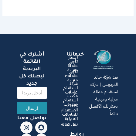
خدماتنا
أشترك في
أسعار
القائمة
تأجير
عاملة
البريدية
منزلية
تأجير
عاملات
ليصلك كل
تعد شركة خالد
منزلية
جديد
شركة
الدريويش | شركة
استقدام
استقدام عمالة
عاملات
مكتب
منزلية ومهنية
استقدام
خادمات
مكتب
نختار لك الأفضل
ارسال
الاستقدام
دائماً
للعاملات
تواصل معنا
المنزلية
T
I
W
S
X
نقل كفالة
n
i
n
h
-
روابط