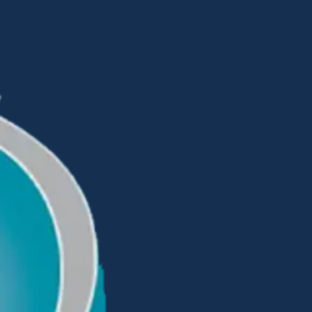
خطي
لى
لمحتوى