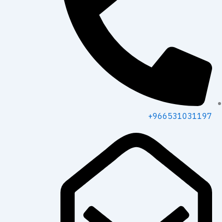
t
t
w
t
s
o
i
a
a
k
t
g
p
t
r
p
e
a
966531031197+
r
m