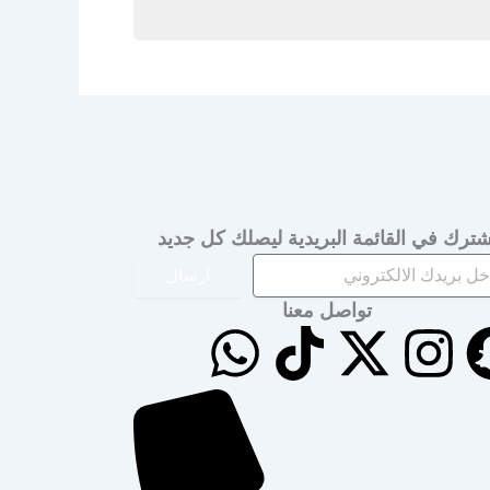
شترك في القائمة البريدية ليصلك كل جديد
ارسال
تواصل معنا
W
T
X
I
h
i
-
n
a
k
t
s