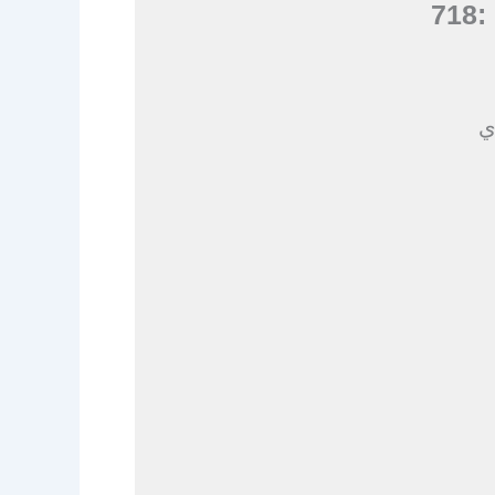
:
718
ي