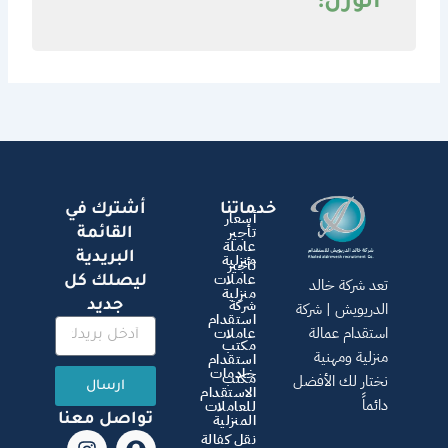
الوزن:
خدماتنا
أشترك في
أسعار
تأجير
القائمة
عاملة
البريدية
منزلية
تأجير
عاملات
ليصلك كل
تعد شركة خالد
منزلية
شركة
جديد
الدريويش | شركة
استقدام
استقدام عمالة
عاملات
مكتب
منزلية ومهنية
استقدام
خادمات
مكتب
نختار لك الأفضل
ارسال
الاستقدام
دائماً
للعاملات
المنزلية
تواصل معنا
T
I
W
S
X
نقل كفالة