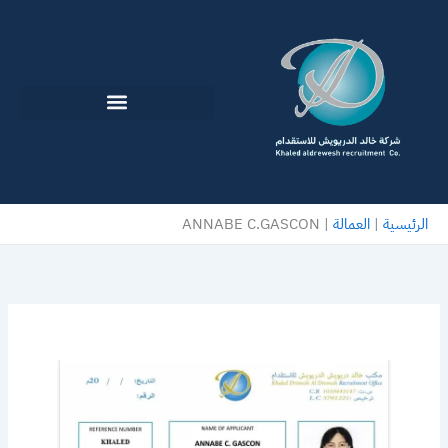
خطي
لى
لمحتوى
الرئيسية
|
العمالة
|
ANNABE C.GASCON