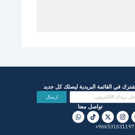
شترك في القائمة البريدية ليصلك كل جديد
ارسال
تواصل معنا
W
T
X
I
h
i
-
n
a
k
t
s
966531031197+
t
t
w
t