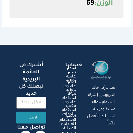
الوزن:
69
خدماتنا
أشترك في
أسعار
تأجير
القائمة
عاملة
البريدية
منزلية
تأجير
عاملات
ليصلك كل
تعد شركة خالد
منزلية
شركة
جديد
الدريويش | شركة
استقدام
استقدام عمالة
عاملات
مكتب
منزلية ومهنية
استقدام
خادمات
مكتب
نختار لك الأفضل
ارسال
الاستقدام
دائماً
للعاملات
المنزلية
تواصل معنا