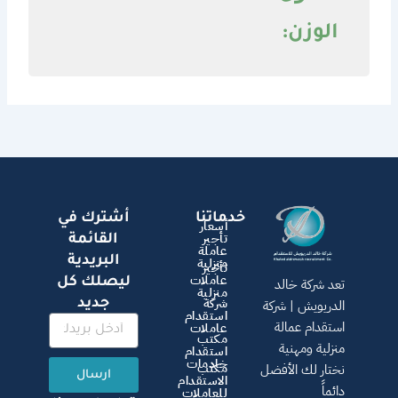
الوزن:
خدماتنا
أشترك في
أسعار
تأجير
القائمة
عاملة
البريدية
منزلية
تأجير
عاملات
ليصلك كل
تعد شركة خالد
منزلية
شركة
جديد
الدريويش | شركة
استقدام
استقدام عمالة
عاملات
مكتب
منزلية ومهنية
استقدام
خادمات
مكتب
نختار لك الأفضل
ارسال
الاستقدام
دائماً
للعاملات